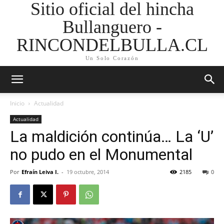
Sitio oficial del hincha
Bullanguero -
RINCONDELBULLA.CL
Un Solo Corazón
Inicio
Actualidad
Actualidad
La maldición continúa… La ‘U’
no pudo en el Monumental
Por
Efraín Leiva I.
-
19 octubre, 2014
2185
0