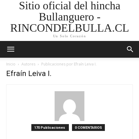
Sitio oficial del hincha
Bullanguero -
RINCONDELBULLA.CL
Un Solo Corazón
Inicio
Autores
Publicaciones por Efraín Leiva I.
Efraín Leiva I.
170 Publicaciones
0 COMENTARIOS