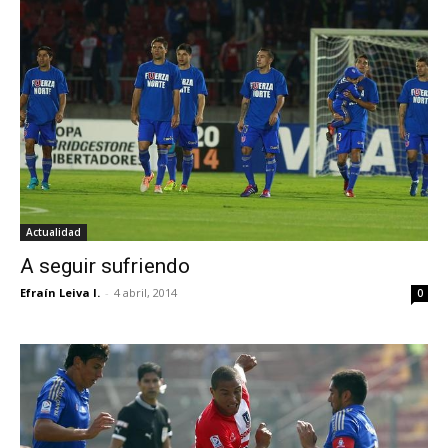
Actualidad
A seguir sufriendo
Efraín Leiva I.
-
4 abril, 2014
0