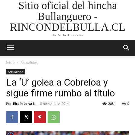
Sitio oficial del hincha
Bullanguero -
RINCONDELBULLA.CL
Un Solo Corazón
Inicio
Actualidad
Actualidad
La ‘U’ golea a Cobreloa y
sigue firme rumbo al título
Por
Efraín Leiva I.
-
8 noviembre, 2014
2084
0