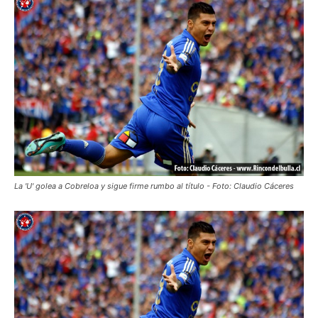
La 'U' golea a Cobreloa y sigue firme rumbo al título - Foto: Claudio Cáceres