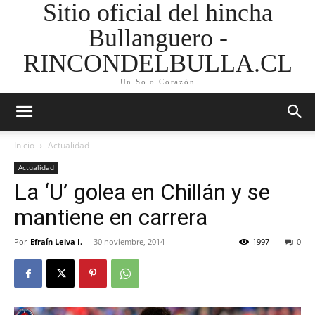
Sitio oficial del hincha
Bullanguero -
RINCONDELBULLA.CL
Un Solo Corazón
Inicio
Actualidad
Actualidad
La ‘U’ golea en Chillán y se
mantiene en carrera
Por
Efraín Leiva I.
-
30 noviembre, 2014
1997
0