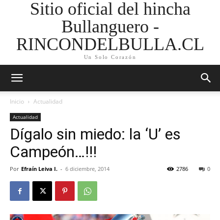
Sitio oficial del hincha
Bullanguero -
RINCONDELBULLA.CL
Un Solo Corazón
Inicio
Actualidad
Actualidad
Dígalo sin miedo: la ‘U’ es
Campeón…!!!
Por
Efraín Leiva I.
-
6 diciembre, 2014
2786
0