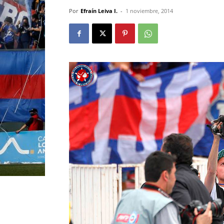
Por
Efraín Leiva I.
-
1 noviembre, 2014