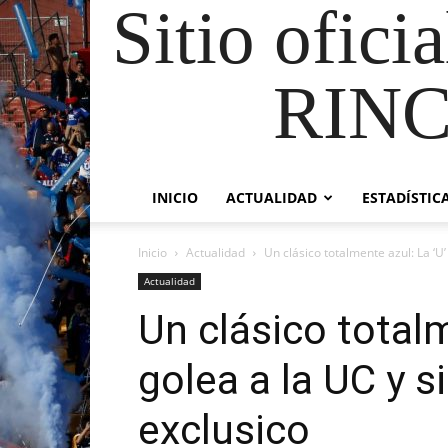
Sitio ofici
RIN
INICIO
ACTUALIDAD
ESTADÍSTIC
Inicio
Actualidad
Un clásico totalmente azul: La ‘U’ 
Actualidad
Un clásico totalm
golea a la UC y s
exclusico