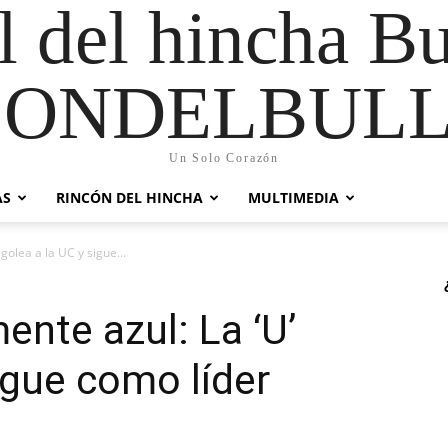
al del hincha B
CONDELBULL
Un Solo Corazón
AS
RINCÓN DEL HINCHA
MULTIMEDIA
golea a la UC y sigue...
ente azul: La ‘U’
igue como líder