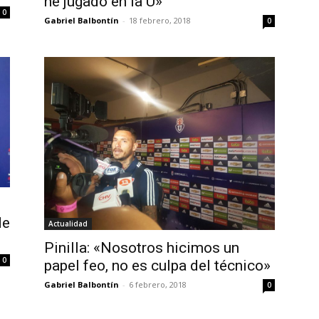
he jugado en la U»
0
Gabriel Balbontín
-
18 febrero, 2018
0
de
Actualidad
Pinilla: «Nosotros hicimos un
0
papel feo, no es culpa del técnico»
Gabriel Balbontín
-
6 febrero, 2018
0