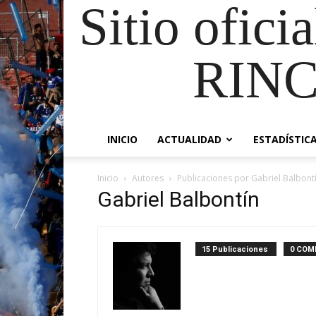
Sitio ofici
RIN
INICIO
ACTUALIDAD
ESTADÍSTIC
Inicio
Autores
Publicaciones por Gabriel Balbont
Gabriel Balbontín
15 Publicaciones
0 COM