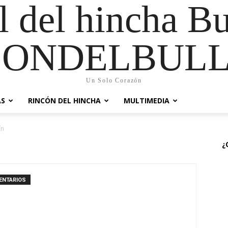
al del hincha B
CONDELBULL
Un Solo Corazón
AS
RINCÓN DEL HINCHA
MULTIMEDIA
ín
¿
ENTARIOS