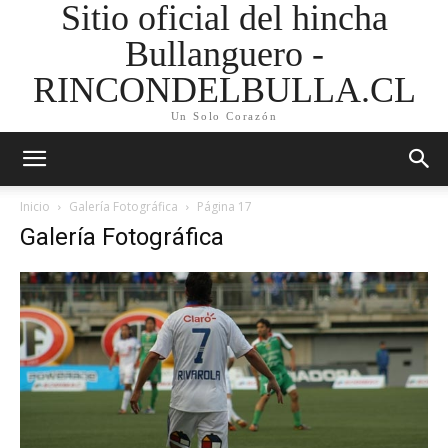
Sitio oficial del hincha
Bullanguero -
RINCONDELBULLA.CL
Un Solo Corazón
Inicio
Galería Fotográfica
Página 17
Galería Fotográfica