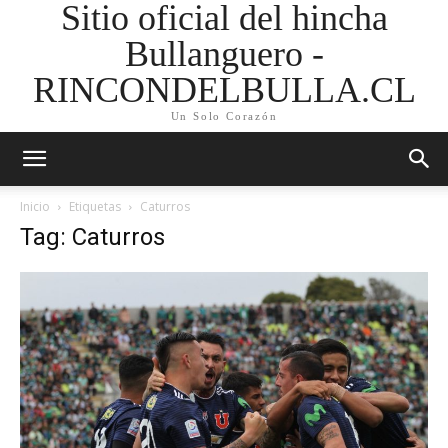
Sitio oficial del hincha
Bullanguero -
RINCONDELBULLA.CL
Un Solo Corazón
Inicio
Etiquetas
Caturros
Tag: Caturros