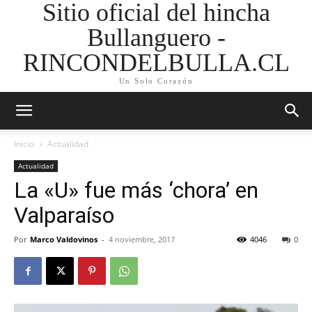
Sitio oficial del hincha
Bullanguero -
RINCONDELBULLA.CL
Un Solo Corazón
Inicio
Actualidad
Actualidad
La «U» fue más ‘chora’ en
Valparaíso
Por
Marco Valdovinos
-
4 noviembre, 2017
4046
0