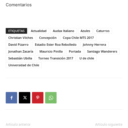
Comentarios
ETIQUETAS
Actualidad
Audax Italiano
Azules
Caturros
Christian Vilches
Concepción
Copa Chile MTS 2017
David Pizarro
Estadio Ester Roa Rebolledo
Johnny Herrera
Jonathan Zacaría
Mauricio Pinilla
Portada
Santiago Wanderers
Sebastián Ubilla
Torneo Transición 2017
U de chile
Universidad de Chile
Artículo anterior
Artículo siguiente