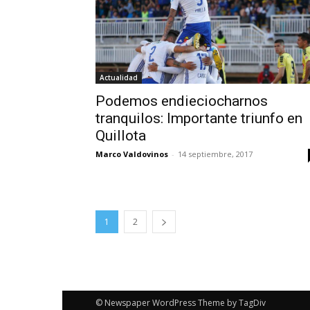
Actualidad
Podemos endieciocharnos
tranquilos: Importante triunfo en
Quillota
Marco Valdovinos
-
14 septiembre, 2017
1
2
© Newspaper WordPress Theme by TagDiv