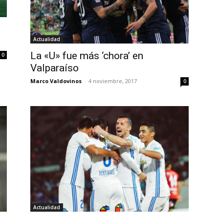
Actualidad
La «U» fue más ‘chora’ en
0
Valparaíso
Marco Valdovinos
-
4 noviembre, 2017
0
Actualidad