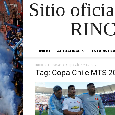
Sitio ofici
RIN
INICIO
ACTUALIDAD
ESTADÍSTIC
Inicio
Etiquetas
Copa Chile MTS 2017
Tag: Copa Chile MTS 2