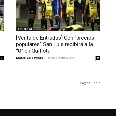
Actualidad
[Venta de Entradas] Con “precios
populares” San Luis recibirá a la
“U” en Quillota
Marco Valdovinos
-
10 septiembre, 2017
0
0
Página 1 de 2