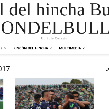
al del hincha B
CONDELBULL
Un Solo Corazón
AS
RINCÓN DEL HINCHA
MULTIMEDIA
017
¿