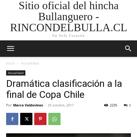
Sitio oficial del hincha
Bullanguero -
RINCONDELBULLA.CL
Un Solo Corazón
Inicio
Actualidad
Actualidad
Dramática clasificación a la
final de Copa Chile
Por
Marco Valdovinos
-
25 octubre, 2017
2235
0