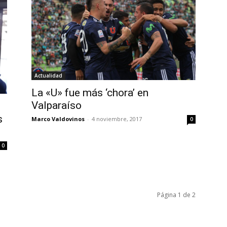
Actualidad
La «U» fue más ‘chora’ en
Valparaíso
s
Marco Valdovinos
-
4 noviembre, 2017
0
0
Página 1 de 2