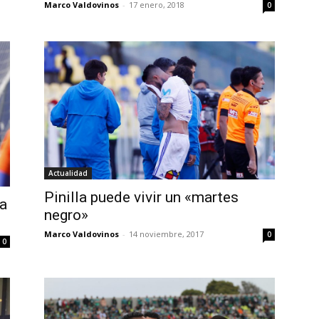
Marco Valdovinos
-
17 enero, 2018
0
Actualidad
Pinilla puede vivir un «martes
da
negro»
Marco Valdovinos
-
14 noviembre, 2017
0
0