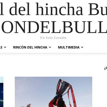
al del hincha B
CONDELBULL
Un Solo Corazón
AS
RINCÓN DEL HINCHA
MULTIMEDIA
¿