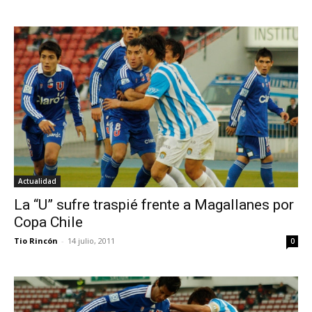
Actualidad
La “U” sufre traspié frente a Magallanes por
Copa Chile
Tio Rincón
-
14 julio, 2011
0