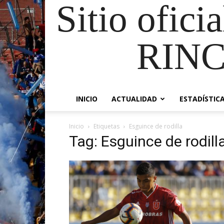
Sitio ofici
RIN
INICIO
ACTUALIDAD
ESTADÍSTIC
Inicio
Etiquetas
Esguince de rodilla
Tag: Esguince de rodill