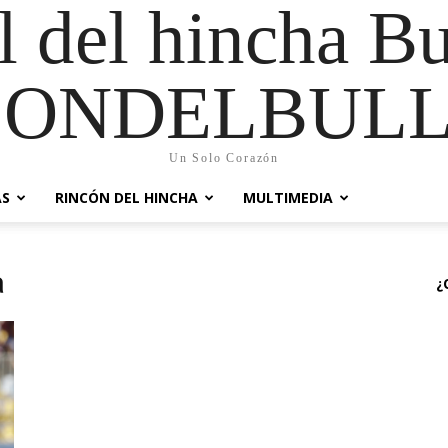
al del hincha B
CONDELBULL
Un Solo Corazón
AS
RINCÓN DEL HINCHA
MULTIMEDIA
a
¿