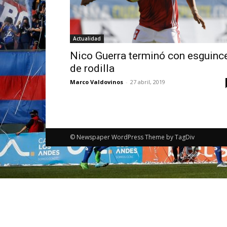
Actualidad
Nico Guerra terminó con esguinc
de rodilla
Marco Valdovinos
-
27 abril, 2019
© Newspaper WordPress Theme by TagDiv