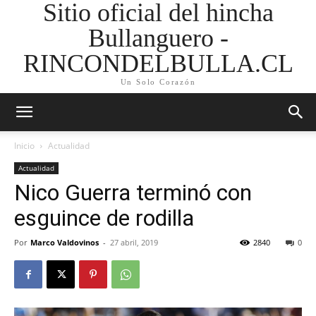
Sitio oficial del hincha
Bullanguero -
RINCONDELBULLA.CL
Un Solo Corazón
Inicio
Actualidad
Actualidad
Nico Guerra terminó con
esguince de rodilla
Por
Marco Valdovinos
-
27 abril, 2019
2840
0