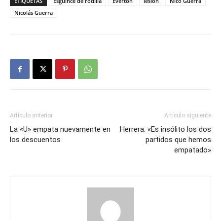
ETIQUETAS
Esguince de rodilla
Everton
lesion
Nico Guerra
Nicolás Guerra
Artículo anterior
Artículo siguiente
La «U» empata nuevamente en
Herrera: «Es insólito los dos
los descuentos
partidos que hemos
empatado»