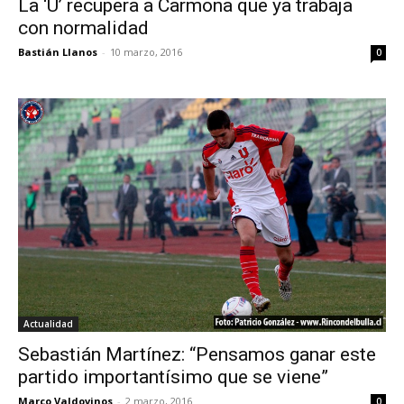
La ‘U’ recupera a Carmona que ya trabaja
con normalidad
Bastián Llanos
-
10 marzo, 2016
0
Actualidad
Sebastián Martínez: “Pensamos ganar este
partido importantísimo que se viene”
Marco Valdovinos
-
2 marzo, 2016
0