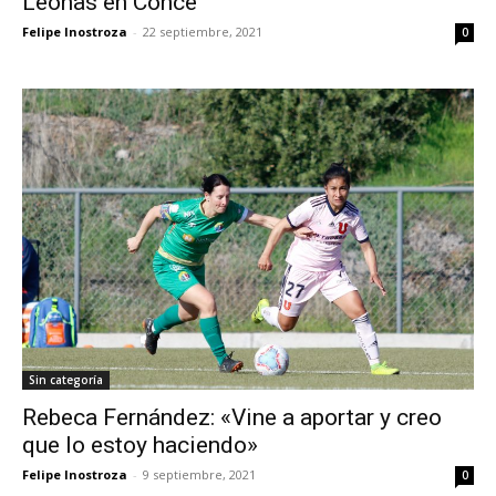
Leonas en Conce
Felipe Inostroza
-
22 septiembre, 2021
0
Sin categoría
Rebeca Fernández: «Vine a aportar y creo
que lo estoy haciendo»
Felipe Inostroza
-
9 septiembre, 2021
0