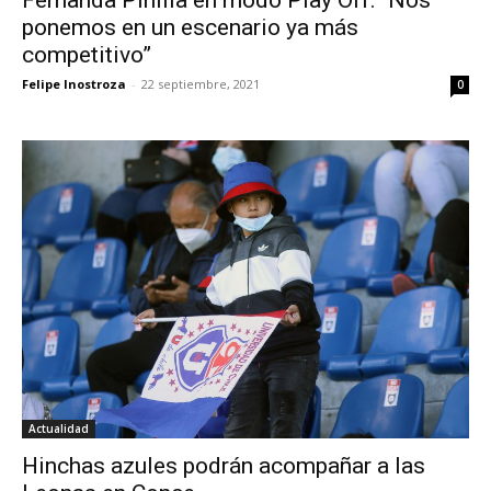
Fernanda Pinilla en modo Play Off: “Nos
ponemos en un escenario ya más
competitivo”
Felipe Inostroza
-
22 septiembre, 2021
0
Actualidad
Hinchas azules podrán acompañar a las