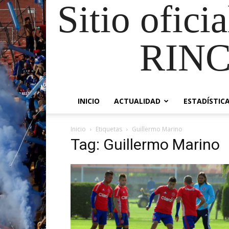
Sitio ofici
RIN
INICIO
ACTUALIDAD
ESTADÍSTIC
Inicio
Etiquetas
Guillermo Marino
Tag: Guillermo Marino