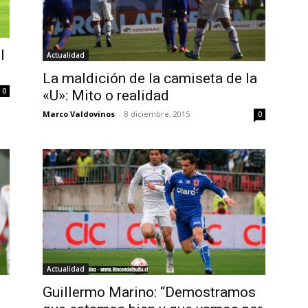
l
Actualidad
La maldición de la camiseta de la
0
«U»: Mito o realidad
Marco Valdovinos
-
8 diciembre, 2015
0
Actualidad
Guillermo Marino: “Demostramos