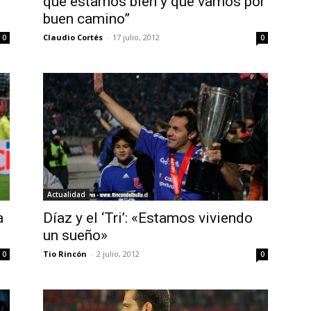
que estamos bien y que vamos por
buen camino”
Claudio Cortés
-
17 julio, 2012
0
0
Actualidad
a
Díaz y el ‘Tri’: «Estamos viviendo
un sueño»
Tio Rincón
-
2 julio, 2012
0
0