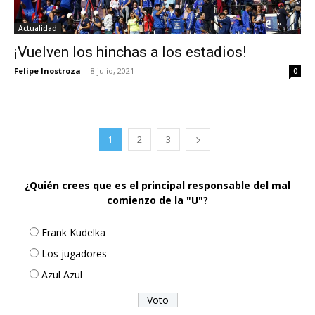
Actualidad
¡Vuelven los hinchas a los estadios!
Felipe Inostroza
-
8 julio, 2021
0
1
2
3
¿Quién crees que es el principal responsable del mal
comienzo de la "U"?
Frank Kudelka
Los jugadores
Azul Azul