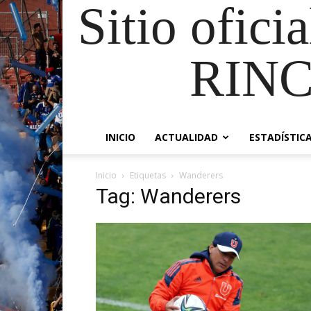
Sitio ofici
RIN
INICIO
ACTUALIDAD
ESTADÍSTIC
Inicio
Etiquetas
Wanderers
Tag: Wanderers