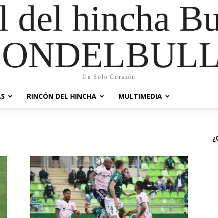
al del hincha B
CONDELBULL
Un Solo Corazón
AS
RINCÓN DEL HINCHA
MULTIMEDIA
¿