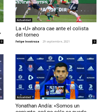
Actualidad
La «U» ahora cae ante el colista
”
del torneo
Felipe Inostroza
-
29 septiembre, 2021
0
0
Actualidad
Yonathan Andía: «Somos un
conjunto, acá no sólo se puede