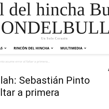
al del hincha B
CONDELBULL
Un Solo Corazón
AS
RINCÓN DEL HINCHA
MULTIMEDIA
nto asume error al faltar a primera...
lah: Sebastián Pinto
ltar a primera