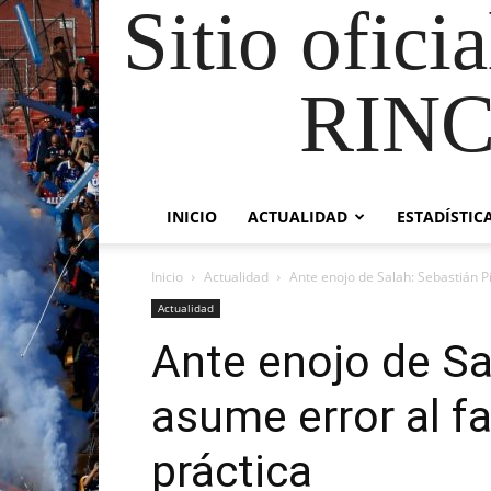
Sitio ofici
RIN
INICIO
ACTUALIDAD
ESTADÍSTIC
Inicio
Actualidad
Ante enojo de Salah: Sebastián Pi
Actualidad
Ante enojo de Sa
asume error al fa
práctica