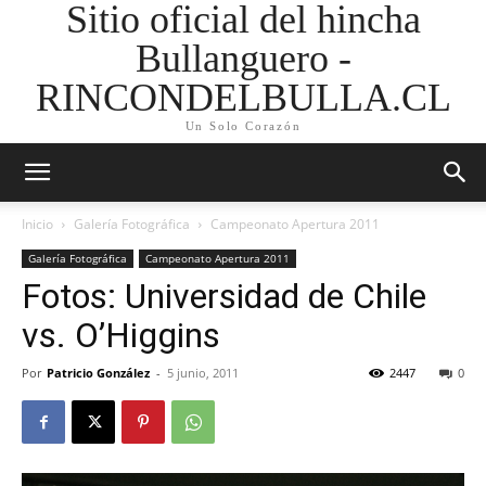
Sitio oficial del hincha
Bullanguero -
RINCONDELBULLA.CL
Un Solo Corazón
Inicio
Galería Fotográfica
Campeonato Apertura 2011
Galería Fotográfica
Campeonato Apertura 2011
Fotos: Universidad de Chile
vs. O’Higgins
Por
Patricio González
-
5 junio, 2011
2447
0