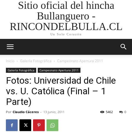
Sitio oficial del hincha
Bullanguero -
RINCONDELBULLA.CL
Un Solo Corazón
Inicio
Galería Fotográfica
Campeonato Apertura 2011
Galería Fotográfica
Campeonato Apertura 2011
Fotos: Universidad de Chile
vs. U. Católica (Final – 1
Parte)
Por
Claudio Cáceres
-
13 junio, 2011
5462
0