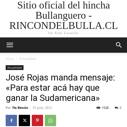
Sitio oficial del hincha
Bullanguero -
RINCONDELBULLA.CL
Un Solo Corazón
Inicio
Actualidad
Actualidad
José Rojas manda mensaje:
«Para estar acá hay que
ganar la Sudamericana»
Por
Tio Rincón
-
31 julio, 2012
1528
0