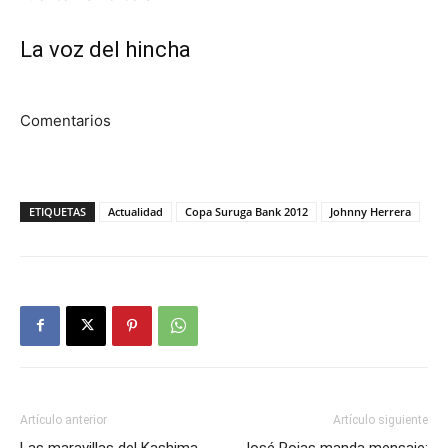
La voz del hincha
Comentarios
ETIQUETAS
Actualidad
Copa Suruga Bank 2012
Johnny Herrera
Artículo anterior
Artículo siguiente
Las maravillas del Kashima
José Rojas manda mensaje: