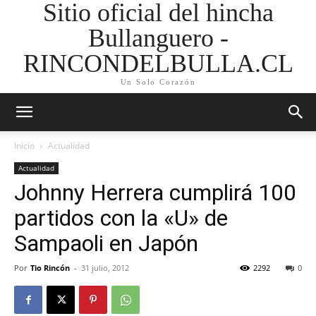
Sitio oficial del hincha
Bullanguero -
RINCONDELBULLA.CL
Un Solo Corazón
Inicio
Actualidad
Actualidad
Johnny Herrera cumplirá 100
partidos con la «U» de
Sampaoli en Japón
Por
Tio Rincón
-
31 julio, 2012
2292
0