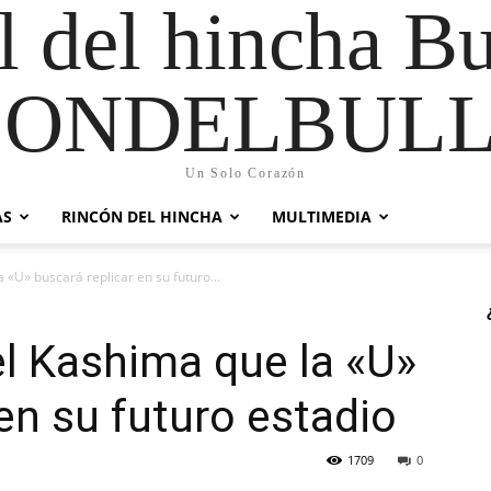
al del hincha B
CONDELBULL
Un Solo Corazón
AS
RINCÓN DEL HINCHA
MULTIMEDIA
 «U» buscará replicar en su futuro...
el Kashima que la «U»
en su futuro estadio
1709
0