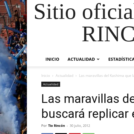
Sitio ofici
RIN
INICIO
ACTUALIDAD
ESTADÍSTIC
Inicio
Actualidad
Las maravillas del Kashima que la
Actualidad
Las maravillas d
buscará replicar 
Por
Tio Rincón
-
30 julio, 2012