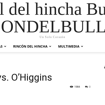
al del hincha B
CONDELBULL
Un Solo Corazón
AS
RINCÓN DEL HINCHA
MULTIMEDIA
s. O’Higgins
1984
0