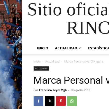
Sitio ofici
RIN
INICIO
ACTUALIDAD
ESTADÍSTIC
Inicio
Actualidad
Marca Personal vs. O’Higgins
Actualidad
Marca Personal v
Por
Francisco Reyes Vigh
-
30 agosto, 2012