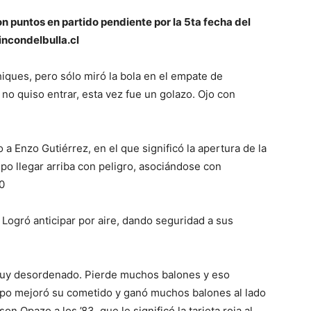
on puntos en partido pendiente por la 5ta fecha del
Rincondelbulla.cl
iques, pero sólo miró la bola en el empate de
 no quiso entrar, esta vez fue un golazo. Ojo con
o a Enzo Gutiérrez, en el que significó la apertura de la
upo llegar arriba con peligro, asociándose con
0
 Logró anticipar por aire, dando seguridad a sus
muy desordenado. Pierde muchos balones y eso
mpo mejoró su cometido y ganó muchos balones al lado
n Opazo a los ’83, que le significó la tarjeta roja al