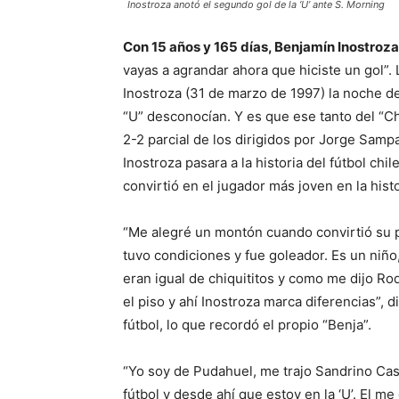
Inostroza anotó el segundo gol de la ‘U’ ante S. Morning
Con 15 años y 165 días, Benjamín Inostroza
vayas a agrandar ahora que hiciste un gol”
Inostroza (31 de marzo de 1997) la noche de
“U” desconocían. Y es que ese tanto del “C
2-2 parcial de los dirigidos por Jorge Samp
Inostroza pasara a la historia del fútbol chi
convirtió en el jugador más joven en la histor
“Me alegré un montón cuando convirtió su p
tuvo condiciones y fue goleador. Es un niño
eran igual de chiquititos y como me dijo Rod
el piso y ahí Inostroza marca diferencias”, 
fútbol, lo que recordó el propio “Benja”.
“Yo soy de Pudahuel, me trajo Sandrino Cas
fútbol y desde ahí que estoy en la ‘U’. El me