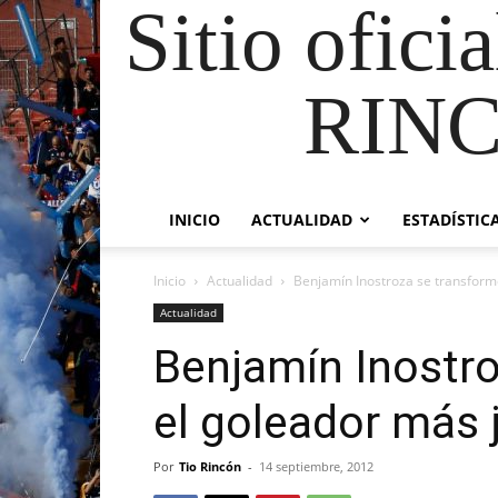
Sitio ofici
RIN
INICIO
ACTUALIDAD
ESTADÍSTIC
Inicio
Actualidad
Benjamín Inostroza se transformó
Actualidad
Benjamín Inostr
el goleador más j
Por
Tio Rincón
-
14 septiembre, 2012