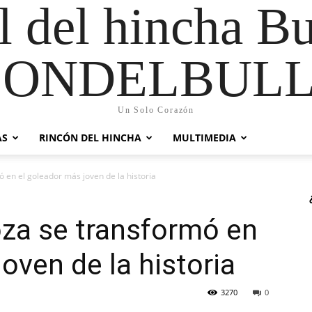
al del hincha B
CONDELBULL
Un Solo Corazón
AS
RINCÓN DEL HINCHA
MULTIMEDIA
 en el goleador más joven de la historia
oza se transformó en
oven de la historia
3270
0