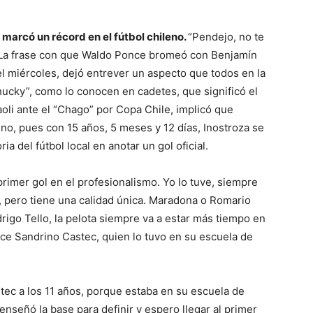
 marcó un récord en el fútbol chileno.
“Pendejo, no te
. La frase con que Waldo Ponce bromeó con Benjamín
l miércoles, dejó entrever un aspecto que todos en la
hucky”, como lo conocen en cadetes, que significó el
aoli ante el “Chago” por Copa Chile, implicó que
leno, pues con 15 años, 5 meses y 12 días, Inostroza se
ia del fútbol local en anotar un gol oficial.
rimer gol en el profesionalismo. Yo lo tuve, siempre
, pero tiene una calidad única. Maradona o Romario
rigo Tello, la pelota siempre va a estar más tiempo en
dice Sandrino Castec, quien lo tuvo en su escuela de
tec a los 11 años, porque estaba en su escuela de
 enseñó la base para definir y espero llegar al primer