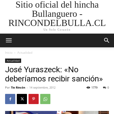
Sitio oficial del hincha
Bullanguero -
RINCONDELBULLA.CL
Un Solo Corazón
Inicio
Actualidad
Actualidad
José Yuraszeck: «No
deberíamos recibir sanción»
Por
Tio Rincón
-
14 septiembre, 2012
1779
0