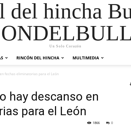
al del hincha B
CONDELBULL
Un Solo Corazón
AS
RINCÓN DEL HINCHA
MULTIMEDIA
n fechas eliminatorias para el León
o hay descanso en
rias para el León
1866
0