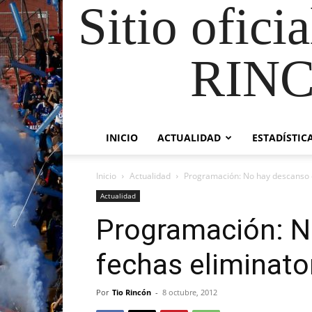
Sitio ofici
RIN
INICIO
ACTUALIDAD
ESTADÍSTIC
Inicio
Actualidad
Programación: No hay descanso e
Actualidad
Programación: N
fechas eliminato
Por
Tio Rincón
-
8 octubre, 2012