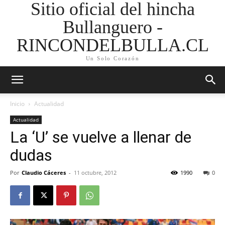
Sitio oficial del hincha
Bullanguero -
RINCONDELBULLA.CL
Un Solo Corazón
Inicio
Actualidad
Actualidad
La ‘U’ se vuelve a llenar de
dudas
Por
Claudio Cáceres
-
11 octubre, 2012
1990
0