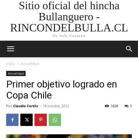
Sitio oficial del hincha
Bullanguero -
RINCONDELBULLA.CL
Un Solo Corazón
Inicio
Actualidad
Actualidad
Primer objetivo logrado en
Copa Chile
Por
Claudio Cortés
-
18 octubre, 2012
1624
0