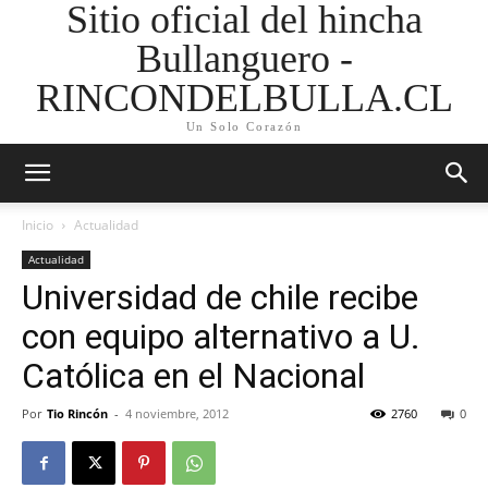
Sitio oficial del hincha
Bullanguero -
RINCONDELBULLA.CL
Un Solo Corazón
Inicio
Actualidad
Actualidad
Universidad de chile recibe
con equipo alternativo a U.
Católica en el Nacional
Por
Tio Rincón
-
4 noviembre, 2012
2760
0