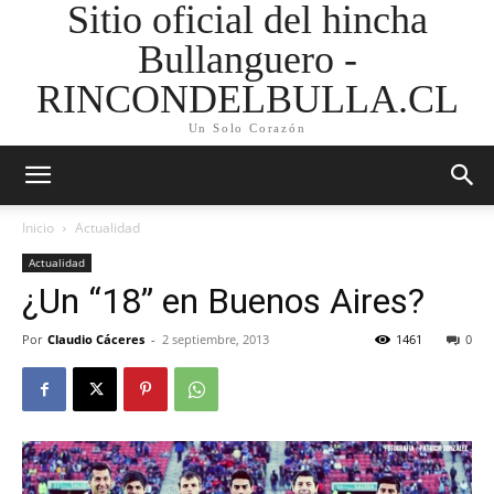
Sitio oficial del hincha
Bullanguero -
RINCONDELBULLA.CL
Un Solo Corazón
Inicio
Actualidad
Actualidad
¿Un “18” en Buenos Aires?
Por
Claudio Cáceres
-
2 septiembre, 2013
1461
0