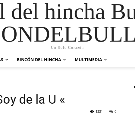
al del hincha B
CONDELBULL
Un Solo Corazón
AS
RINCÓN DEL HINCHA
MULTIMEDIA
Soy de la U «
1331
0