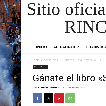
Sitio ofici
RIN
INICIO
ACTUALIDAD
ESTADÍSTIC
Inicio
Actualidad
Gánate el libro «Soy de la U «
Actualidad
Gánate el libro «
Por
Claudio Cáceres
-
5 septiembre, 2013