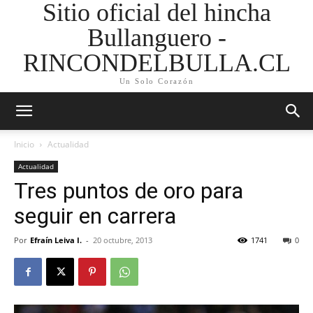
Sitio oficial del hincha
Bullanguero -
RINCONDELBULLA.CL
Un Solo Corazón
Inicio
Actualidad
Actualidad
Tres puntos de oro para
seguir en carrera
Por
Efraín Leiva I.
-
20 octubre, 2013
1741
0