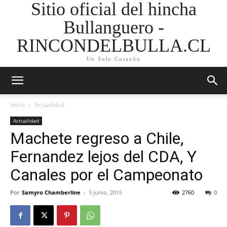
Sitio oficial del hincha
Bullanguero -
RINCONDELBULLA.CL
Un Solo Corazón
Inicio
Actualidad
Actualidad
Machete regreso a Chile,
Fernandez lejos del CDA, Y
Canales por el Campeonato
Por
Samyro Chamberline
-
5 junio, 2015
2760
0