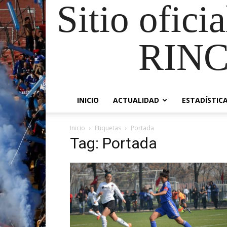
Sitio ofici
RIN
INICIO
ACTUALIDAD
ESTADÍSTIC
Inicio
Etiquetas
Portada
Tag: Portada