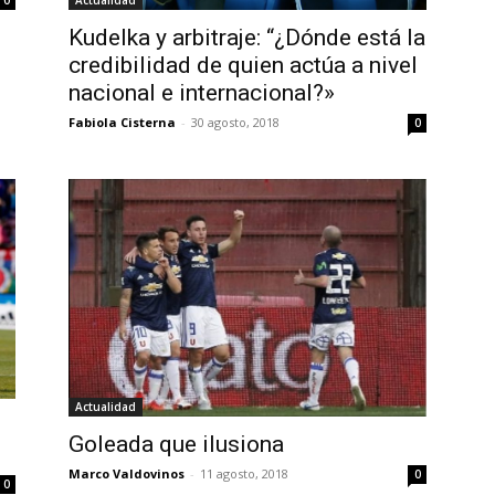
0
Kudelka y arbitraje: “¿Dónde está la
credibilidad de quien actúa a nivel
nacional e internacional?»
Fabiola Cisterna
-
30 agosto, 2018
0
Actualidad
Goleada que ilusiona
Marco Valdovinos
-
11 agosto, 2018
0
0