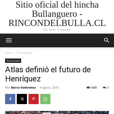
Sitio oficial del hincha
Bullanguero -
RINCONDELBULLA.CL
Un Solo Corazón
Inicio
Actualidad
Actualidad
Atlas definió el futuro de
Henríquez
Por
Marco Valdovinos
-
4 agosto, 2018
6681
0