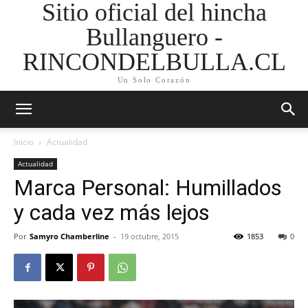
Sitio oficial del hincha
Bullanguero -
RINCONDELBULLA.CL
Un Solo Corazón
Inicio
Actualidad
Actualidad
Marca Personal: Humillados
y cada vez más lejos
Por
Samyro Chamberline
-
19 octubre, 2015
1853
0