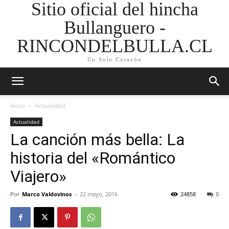
Sitio oficial del hincha
Bullanguero -
RINCONDELBULLA.CL
Un Solo Corazón
Inicio
Actualidad
Actualidad
La canción más bella: La
historia del «Romántico
Viajero»
Por
Marco Valdovinos
-
22 mayo, 2016
24858
0