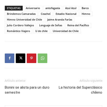
ETIQUETAS
Aniversario
antofagasta
Azul Azul
Barco
Brindemos Camaradas
Ceacheí
Estadio Nacional
Himno
Himno Universidad de Chile
Jaime Aranda Farías
Julio Cordero Vallejos
Lenguaje de Señas
Reina del Pacífico
Romántico Viajero
U de chile
Universidad de Chile
Artículo anterior
Artículo siguiente
Bonini se alista para un duro
La historia del Superclásico
semestre
chileno