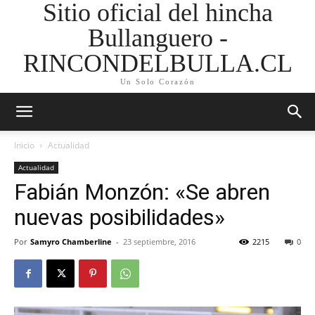
Sitio oficial del hincha
Bullanguero -
RINCONDELBULLA.CL
Un Solo Corazón
Inicio
Actualidad
Actualidad
Fabián Monzón: «Se abren
nuevas posibilidades»
Por
Samyro Chamberline
-
23 septiembre, 2016
2215
0