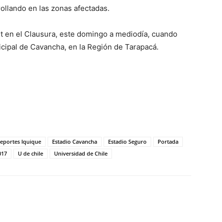
rollando en las zonas afectadas.
ut en el Clausura, este domingo a mediodía, cuando
icipal de Cavancha, en la Región de Tarapacá.
eportes Iquique
Estadio Cavancha
Estadio Seguro
Portada
017
U de chile
Universidad de Chile