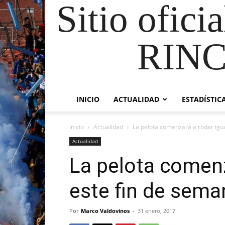
Sitio ofici
RIN
INICIO
ACTUALIDAD
ESTADÍSTIC
Inicio
Actualidad
La pelota comenzará a rodar igu
Actualidad
La pelota comenz
este fin de sema
Por
Marco Valdovinos
-
31 enero, 2017