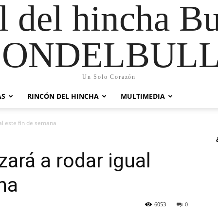
al del hincha B
CONDELBULL
Un Solo Corazón
AS
RINCÓN DEL HINCHA
MULTIMEDIA
al este fin de semana
ará a rodar igual
na
6053
0