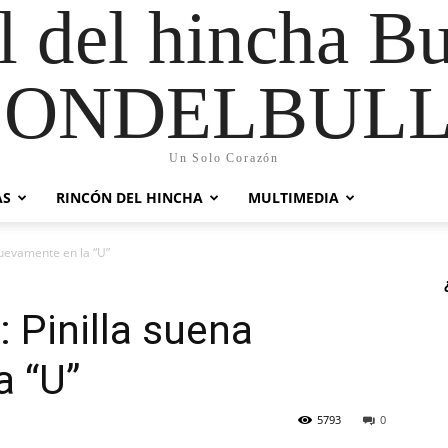
al del hincha B
CONDELBULL
Un Solo Corazón
AS
RINCÓN DEL HINCHA
MULTIMEDIA
nuevamente en la “U”
: Pinilla suena
a “U”
5793
0