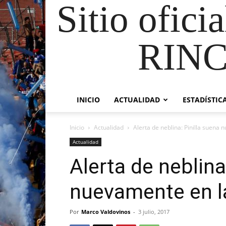
Sitio ofici
RIN
INICIO
ACTUALIDAD
ESTADÍSTIC
Inicio
Actualidad
Alerta de neblina: Pinilla suena 
Actualidad
Alerta de neblina
nuevamente en l
Por
Marco Valdovinos
-
3 julio, 2017