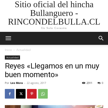
Sitio oficial del hincha
Bullanguero -
RINCONDELBULLA.CL
Un Solo Corazón
Inicio
Actualidad
Actualidad
Reyes «Llegamos en un muy
buen momento»
Por
Leo Mora
-
22 agosto, 2017
2311
0