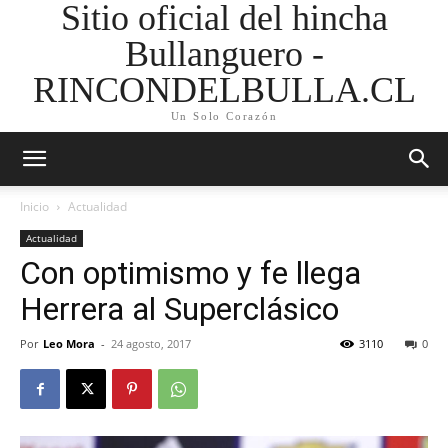
Sitio oficial del hincha
Bullanguero -
RINCONDELBULLA.CL
Un Solo Corazón
Inicio
Actualidad
Actualidad
Con optimismo y fe llega
Herrera al Superclásico
Por
Leo Mora
-
24 agosto, 2017
3110
0