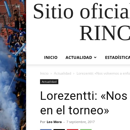
Sitio ofici
RIN
INICIO
ACTUALIDAD
ESTADÍSTIC
Inicio
Actualidad
Lorezentti: «Nos volvemos a enfo
Actualidad
Lorezentti: «Nos
en el torneo»
Por
Leo Mora
-
7 septiembre, 2017