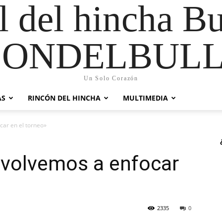
al del hincha B
CONDELBULL
Un Solo Corazón
AS
RINCÓN DEL HINCHA
MULTIMEDIA
car en el torneo»
 volvemos a enfocar
2335
0