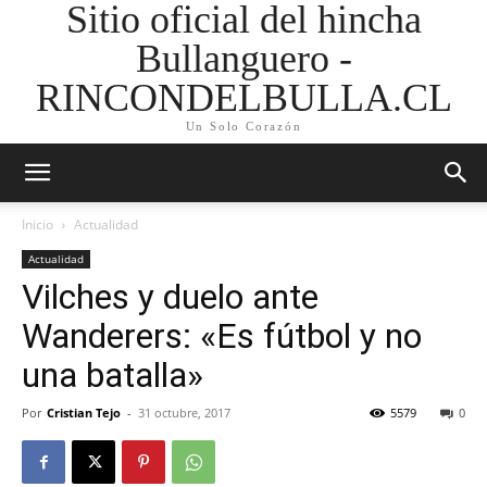
Sitio oficial del hincha
Bullanguero -
RINCONDELBULLA.CL
Un Solo Corazón
Inicio
Actualidad
Actualidad
Vilches y duelo ante
Wanderers: «Es fútbol y no
una batalla»
Por
Cristian Tejo
-
31 octubre, 2017
5579
0